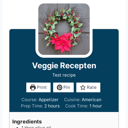
Veggie Recepten
Test recipe
Print
Pin
Rate
Course:
Appetizer
Cuisine:
American
h
h
Prep Time:
2
hours
Cook Time:
1
hour
o
o
u
u
Ingredients
r
r
1
tbsp
olive oil