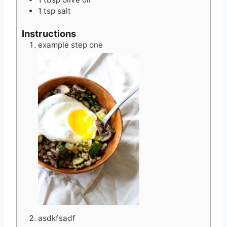
s
1
tsp
salt
Instructions
example step one
asdkfsadf